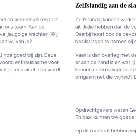
Zelfstandig aan de sl
oel en wederzijds respect.
Zelfstandig kunnen werken
an ons team. Aan de
uit. Jullie hebben dan de 
e, jeugdige krachten. Wij
Daarbij hoort ook de bevo
gen wij van je?
beslissingen te nemen bij 
t hoe goed wij zijn. Deze
Vaak is dan overleg met de
s, vooral enthousiasme voor
er aan de hand is en wat j
wat je leuk vindt, dan wordt
kunnen communiceren en he
omgaan met die vrijheid? D
Opdrachtgevers weten Gebr
En daar kunnen we goede m
Op dit moment hebben wij 